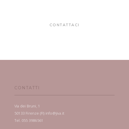
CONTATTACI
CONTATTI
Via dei Bruni, 1
50133 Firenze (FI) info@jiva.it
Tel. 055 3986561