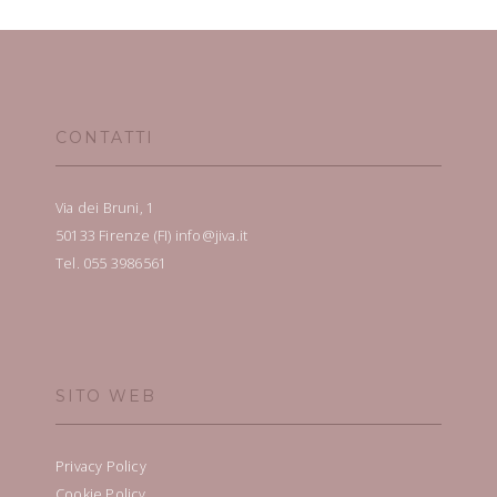
CONTATTI
Via dei Bruni, 1
50133 Firenze (FI) info@jiva.it
Tel. 055 3986561
SITO WEB
Privacy Policy
Cookie Policy