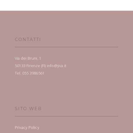
CONTATTI
Via dei Bruni, 1
50133 Firenze (FI) info@jiva.it
Tel. 055 3986561
SITO WEB
Privacy Policy