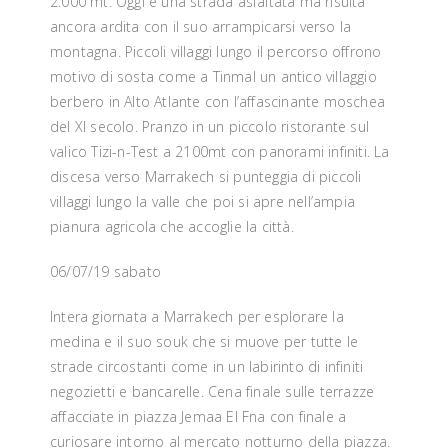
2.000 mt. Oggi è una strada asfaltata ma risulta
ancora ardita con il suo arrampicarsi verso la
montagna. Piccoli villaggi lungo il percorso offrono
motivo di sosta come a Tinmal un antico villaggio
berbero in Alto Atlante con l’affascinante moschea
del XI secolo. Pranzo in un piccolo ristorante sul
valico Tizi-n-Test a 2100mt con panorami infiniti. La
discesa verso Marrakech si punteggia di piccoli
villaggi lungo la valle che poi si apre nell’ampia
pianura agricola che accoglie la città.
06/07/19 sabato
Intera giornata a Marrakech per esplorare la
medina e il suo souk che si muove per tutte le
strade circostanti come in un labirinto di infiniti
negozietti e bancarelle. Cena finale sulle terrazze
affacciate in piazza Jemaa El Fna con finale a
curiosare intorno al mercato notturno della piazza.