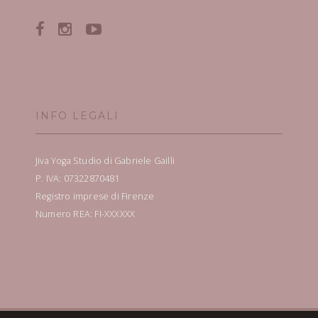
INFO LEGALI
Jiva Yoga Studio di Gabriele Gailli
P. IVA: 07322870481
Registro imprese di Firenze
Numero REA: FI-XXXXXX