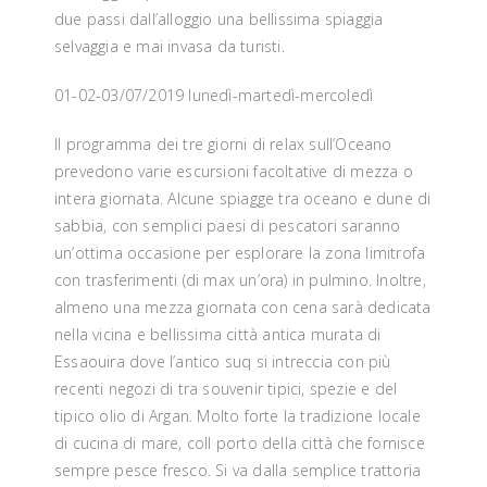
due passi dall’alloggio una bellissima spiaggia
selvaggia e mai invasa da turisti.
01-02-03/07/2019 lunedì-martedì-mercoledì
Il programma dei tre giorni di relax sull’Oceano
prevedono varie escursioni facoltative di mezza o
intera giornata. Alcune spiagge tra oceano e dune di
sabbia, con semplici paesi di pescatori saranno
un’ottima occasione per esplorare la zona limitrofa
con trasferimenti (di max un’ora) in pulmino. Inoltre,
almeno una mezza giornata con cena sarà dedicata
nella vicina e bellissima città antica murata di
Essaouira dove l’antico suq si intreccia con più
recenti negozi di tra souvenir tipici, spezie e del
tipico olio di Argan. Molto forte la tradizione locale
di cucina di mare, coll porto della città che fornisce
sempre pesce fresco. Si va dalla semplice trattoria