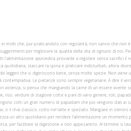
in molti che, pur praticandolo con regolarità, non sanno che non è
i suggerimenti per migliorare la qualità della vita di ognuno di noi. P
fatti l’alimentazione ayurvedica provvede a regolare senza sacrifici i
ita quotidiana, staccare la spina e praticare indisturbati, allora dovr
bi leggeri che si digeriscono bene, senza molte spezie. Non viene us
ità contemplativa. Le pietanze sono sempre vegetariane. A dire il ve
 non violenza, si pensa che mangiando la carne di un essere vivente s
cchie, riso, verdure di stagione cotte e pani di vario genere, roti, p
gono cotti un gran numero di papadam che poi vengono dati ai sadu,
ai, o il chai classico, cotto nel latte e speziato. Mangiare in silenzi
ezza un atto quotidiano per rendere l’alimentazione un momento p
, per facilitare la digestione e non appesantirsi. Al termine si lavan