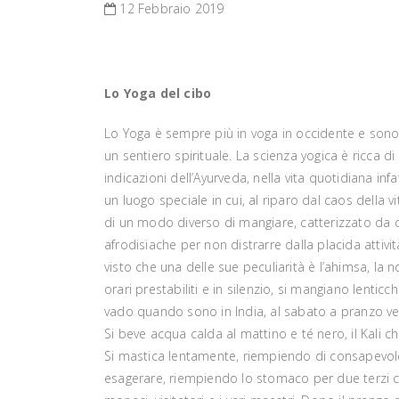
12 Febbraio 2019
Lo Yoga del cibo
Lo Yoga è sempre più in voga in occidente e sono 
un sentiero spirituale. La scienza yogica è ricca d
indicazioni dell’Ayurveda, nella vita quotidiana in
un luogo speciale in cui, al riparo dal caos della v
di un modo diverso di mangiare, catterizzato da ci
afrodisiache per non distrarre dalla placida attiv
visto che una delle sue peculiarità è l’ahimsa, la
orari prestabiliti e in silenzio, si mangiano lenti
vado quando sono in India, al sabato a pranzo ven
Si beve acqua calda al mattino e té nero, il Kali ch
Si mastica lentamente, riempiendo di consapevol
esagerare, riempiendo lo stomaco per due terzi circa