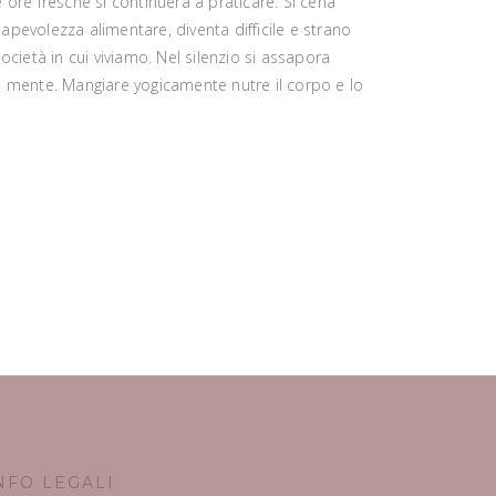
e ore fresche si continuerà a praticare. Si cena
apevolezza alimentare, diventa difficile e strano
cietà in cui viviamo. Nel silenzio si assapora
la mente. Mangiare yogicamente nutre il corpo e lo
NFO LEGALI