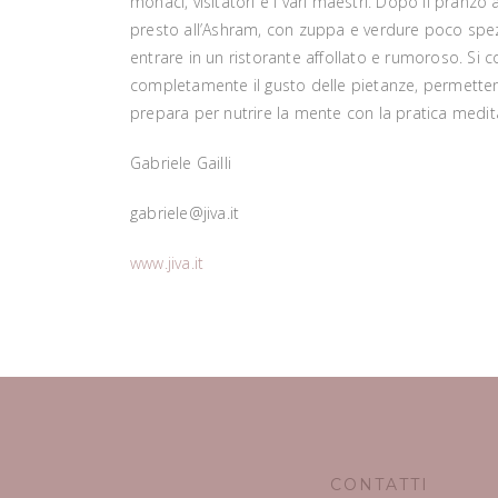
monaci, visitatori e i vari maestri. Dopo il pranzo 
presto all’Ashram, con zuppa e verdure poco spezia
entrare in un ristorante affollato e rumoroso. Si c
completamente il gusto delle pietanze, permettend
prepara per nutrire la mente con la pratica medita
Gabriele Gailli
gabriele@
jiva.it
www.jiva.it
CONTATTI