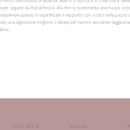
al fresco dell’ombra di qualche albero si riposa e si chiacchera. Nell
te seguite da frutta fresca. Alla fine si sperimenta una nuova cons
omprende quanto è superficiale il rapporto con il cibo nella pazza so
o una digestione migliore. L’ideale per nutrirsi lasciando leggera 
tiva.
SITO WEB
SOCIAL
I