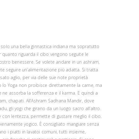
 solo una bella ginnastica indiana ma sopratutto
er quanto riguarda il cibo vengono seguite le
l nostro benessere. Se volete andare in un ashram,
ete seguire un’alimentazione più adatta. Si tratta
ato aglio, per via delle sue note proprietà
ro lo Yoga non proibisce direttamente la carne, ma
e ne assorba la sofferenza e il karma. E quindi a
apadam, chapati. All’Ashram Sadhana Mandir, dove
 gli yogi che girano da un luogo sacro all’altro.
o e con lentezza, permette di gustare meglio il cibo.
ienamente yogico. È consigliato mangiare senza
o i piatti in lavatoi comuni, tutti insieme,