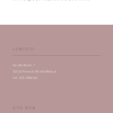
CONTATTI
Via dei Bruni, 1
50133 Firenze (FI) info@jiva.it
Tel. 055 3986561
SITO WEB